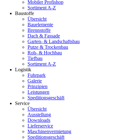
Mobiler Profishop
Sortiment A-Z
Baustoffe
Übersicht
Bauelemente
Brennstoffe
Dach & Fassade
Garten- & Landschaftsbau
Putze & Trockenbau
Roh- & Hochbau
Tiefbau
Sortiment A-Z
Logistik
Fuhrpark
Galerie
Prinzipien
Leistungen
Speditionsgeschäft
Service
Übersicht
Ausstellung
Downloads
Lieferservice
Maschinenvermietung
Speditionsgeschäft