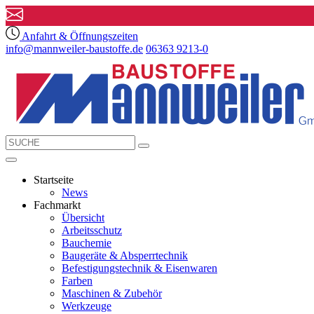
Anfahrt & Öffnungszeiten
info@mannweiler-baustoffe.de
06363 9213-0
Startseite
News
Fachmarkt
Übersicht
Arbeitsschutz
Bauchemie
Baugeräte & Absperrtechnik
Befestigungstechnik & Eisenwaren
Farben
Maschinen & Zubehör
Werkzeuge