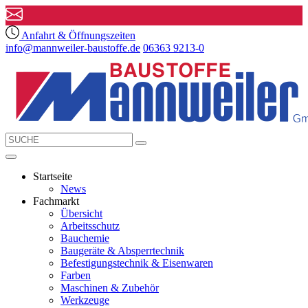
Anfahrt & Öffnungszeiten
info@mannweiler-baustoffe.de
06363 9213-0
Startseite
News
Fachmarkt
Übersicht
Arbeitsschutz
Bauchemie
Baugeräte & Absperrtechnik
Befestigungstechnik & Eisenwaren
Farben
Maschinen & Zubehör
Werkzeuge