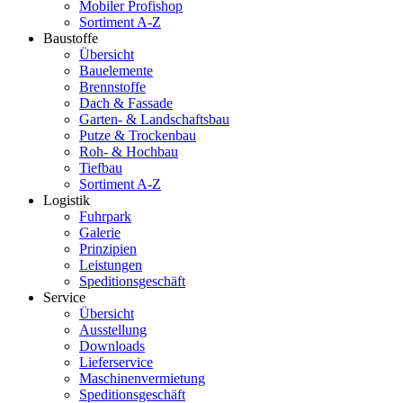
Mobiler Profishop
Sortiment A-Z
Baustoffe
Übersicht
Bauelemente
Brennstoffe
Dach & Fassade
Garten- & Landschaftsbau
Putze & Trockenbau
Roh- & Hochbau
Tiefbau
Sortiment A-Z
Logistik
Fuhrpark
Galerie
Prinzipien
Leistungen
Speditionsgeschäft
Service
Übersicht
Ausstellung
Downloads
Lieferservice
Maschinenvermietung
Speditionsgeschäft