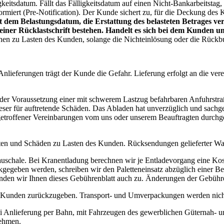
ligkeitsdatum. Fällt das Fälligkeitsdatum auf einen Nicht-Bankarbeitsta
rmiert (Pre-Notification). Der Kunde sichert zu, für die Deckung des 
dem Belastungsdatum, die Erstattung des belasteten Betrages verl
 einer Rücklastschrift bestehen. Handelt es sich bei dem Kunden 
gehen zu Lasten des Kunden, solange die Nichteinlösung oder die Rück
i Anlieferungen trägt der Kunde die Gefahr. Lieferung erfolgt an die ver
r der Voraussetzung einer mit schwerem Lastzug befahrbaren Anfuhrstra
 dieser für auftretende Schäden. Das Abladen hat unverzüglich und sa
getroffener Vereinbarungen vom uns oder unserem Beauftragten durchg
osten und Schäden zu Lasten des Kunden. Rücksendungen gelieferter 
uschale. Bei Kranentladung berechnen wir je Entladevorgang eine Kost
kgegeben werden, schreiben wir den Paletteneinsatz abzüglich einer B
nden wir Ihnen dieses Gebührenblatt auch zu. Änderungen der Gebühre
n des Kunden zurückzugeben. Transport- und Umverpackungen werden ni
Bei Anlieferung per Bahn, mit Fahrzeugen des gewerblichen Güternah- u
nehmen.