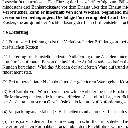
Lastschriften einzulösen. Der Einzug der Lastschrift erfolgt zum Fäl
mindestens drei Bankarbeitstage vor dem Einzug über den Einzug info
Verbraucher, kann er innerhalb von acht Wochen, beginnend mit 
vereinbarten bedingungen. Die fällige Forderung bleibt auch bei
Kosten, die aufgrund der Nichteinlösung der Lastschrift entstehen, 
§ 6 Lieferung
(1) Für unsere Lieferungen ist die Verladestelle der Erfüllungsort; be
zusätzlichen Kosten.
(1) Lieferung frei Baustelle bedeutet Anlieferung ohne Abladen unte
von ihm beauftragten Person die befahrbare Anfuhrstraße, so haftet
Kunden berechnet. Wird das Abladen der gelieferten Ware aufgrund 
findet nicht statt.
(2) Bei unberechtigter Nichtabnahme der gelieferten Ware gehen K
(3) Bei Zufuhr von Waren berechnen wir je Anlieferung eine Frachtpa
Für Mehrwegpaletten, die in einwandfreiem Zustand frei Lager zurüc
per Aushang in unserem Geschäftslokal bekannt. Auf Anforderung se
(4) Verpackungsmaterialien (z. B. Paletten) sind an uns zu Laste
(5) Transportschäden sind uns unverzüglich schriftlich mitzuteilen. 
die erforderlichen Formalitäten gegenüber dem Frachtführer wahrzu