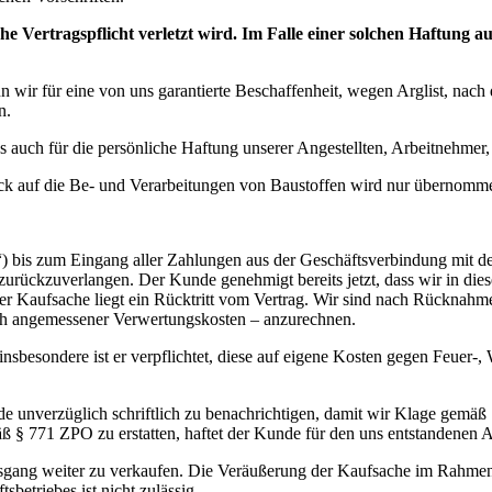
che Vertragspflicht verletzt wird. Im Falle einer solchen Haftung au
nn wir für eine von uns garantierte Beschaffenheit, wegen Arglist, nac
n.
s auch für die persönliche Haftung unserer Angestellten, Arbeitnehmer, 
ick auf die Be- und Verarbeitungen von Baustoffen wird nur übernommen,
“) bis zum Eingang aller Zahlungen aus der Geschäftsverbindung mit 
zurückzuverlangen. Der Kunde genehmigt bereits jetzt, dass wir in dies
Kaufsache liegt ein Rücktritt vom Vertrag. Wir sind nach Rücknahme 
ich angemessener Verwertungskosten – anzurechnen.
; insbesondere ist er verpflichtet, diese auf eigene Kosten gegen Feue
de unverzüglich schriftlich zu benachrichtigen, damit wir Klage gemäß 
ß § 771 ZPO zu erstatten, haftet der Kunde für den uns entstandenen A
ftsgang weiter zu verkaufen. Die Veräußerung der Kaufsache im Rahme
etriebes ist nicht zulässig.