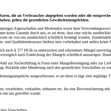
ür Waren, die an Verbraucher abgegeben worden oder die entsprec
ben, gelten die gesetzlichen Gewährleistungsfristen.
t denjenigen Eigenschaften und Merkmalen sowie dem Verwendungszweck
t keine Garantie durch uns, es sei denn, dass eine solche ausdrückl
enn sie von uns ausdrücklich schriftlich bestätigt wurden. Handelsüb
 und Qualitätstoleranzen bleiben stets vorbehalten und stellen keine
glich nach § 377 HGB zu untersuchen und erkennbare Mängel unverzügli
 unverzüglich nach Entdeckung des Mangels schriftlich anzuzeigen. Ha
 Wahl zur Nacherfüllung in Form einer Mangelbeseitigung oder zur Lief
igt, Rücktritt oder Minderung nach den gesetzlichen Vorschriften zu ve
istungsansprüche ausgeschlossen, es sei denn es läge eine arglistige 
iten, verarbeiten, verkaufen, einbauen etc. bis eine Beweissicherung mi
 mit uns getroffen wurde.
chen Vorschriften.