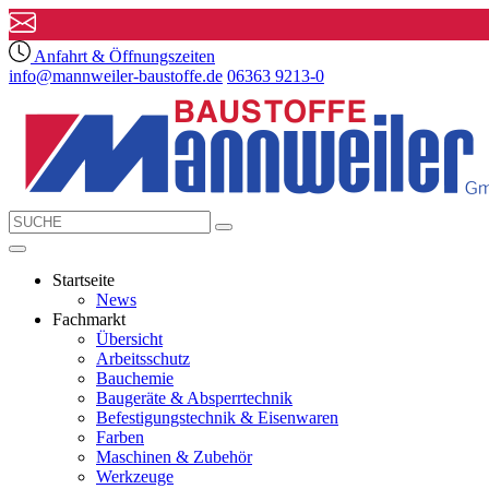
Anfahrt & Öffnungszeiten
info@mannweiler-baustoffe.de
06363 9213-0
Startseite
News
Fachmarkt
Übersicht
Arbeitsschutz
Bauchemie
Baugeräte & Absperrtechnik
Befestigungstechnik & Eisenwaren
Farben
Maschinen & Zubehör
Werkzeuge