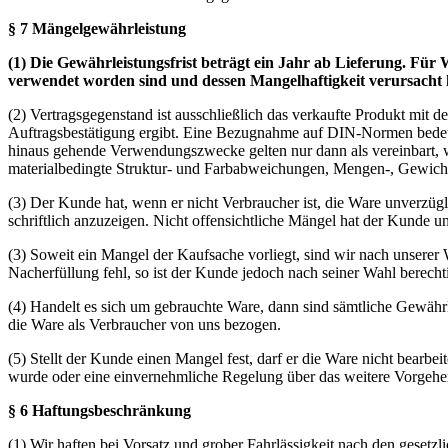
§ 7 Mängelgewährleistung
(1) Die Gewährleistungsfrist beträgt ein Jahr ab Lieferung. F
verwendet worden sind und dessen Mangelhaftigkeit verursacht ha
(2) Vertragsgegenstand ist ausschließlich das verkaufte Produkt mi
Auftragsbestätigung ergibt. Eine Bezugnahme auf DIN-Normen bedeute
hinaus gehende Verwendungszwecke gelten nur dann als vereinbart, w
materialbedingte Struktur- und Farbabweichungen, Mengen-, Gewichts-
(3) Der Kunde hat, wenn er nicht Verbraucher ist, die Ware unverzü
schriftlich anzuzeigen. Nicht offensichtliche Mängel hat der Kunde
(3) Soweit ein Mangel der Kaufsache vorliegt, sind wir nach unserer
Nacherfüllung fehl, so ist der Kunde jedoch nach seiner Wahl berecht
(4) Handelt es sich um gebrauchte Ware, dann sind sämtliche Gewährle
die Ware als Verbraucher von uns bezogen.
(5) Stellt der Kunde einen Mangel fest, darf er die Ware nicht bearbe
wurde oder eine einvernehmliche Regelung über das weitere Vorgehen
§ 6 Haftung
sbeschränkung
(1) Wir haften bei Vorsatz und grober Fahrlässigkeit nach den gesetzli