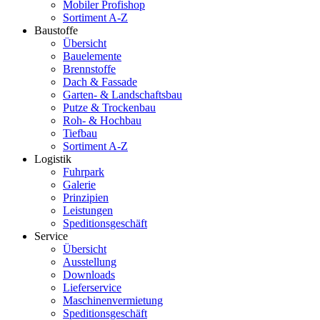
Mobiler Profishop
Sortiment A-Z
Baustoffe
Übersicht
Bauelemente
Brennstoffe
Dach & Fassade
Garten- & Landschaftsbau
Putze & Trockenbau
Roh- & Hochbau
Tiefbau
Sortiment A-Z
Logistik
Fuhrpark
Galerie
Prinzipien
Leistungen
Speditionsgeschäft
Service
Übersicht
Ausstellung
Downloads
Lieferservice
Maschinenvermietung
Speditionsgeschäft