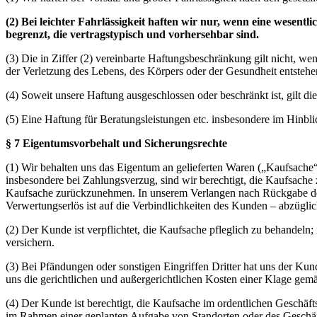
(2) Bei leichter Fahrlässigkeit haften wir nur, wenn eine wesentli
begrenzt, die vertragstypisch und vorhersehbar sind.
(3) Die in Ziffer (2) vereinbarte Haftungsbeschränkung gilt nicht, we
der Verletzung des Lebens, des Körpers oder der Gesundheit entstehe
(4) Soweit unsere Haftung ausgeschlossen oder beschränkt ist, gilt die
(5) Eine Haftung für Beratungsleistungen etc. insbesondere im Hinbl
§ 7 Eigentumsvorbehalt und Sicherungsrechte
(1) Wir behalten uns das Eigentum an gelieferten Waren („Kaufsache
insbesondere bei Zahlungsverzug, sind wir berechtigt, die Kaufsache 
Kaufsache zurückzunehmen. In unserem Verlangen nach Rückgabe der 
Verwertungserlös ist auf die Verbindlichkeiten des Kunden – abzügl
(2) Der Kunde ist verpflichtet, die Kaufsache pfleglich zu behandeln
versichern.
(3) Bei Pfändungen oder sonstigen Eingriffen Dritter hat uns der Kun
uns die gerichtlichen und außergerichtlichen Kosten einer Klage gemä
(4) Der Kunde ist berechtigt, die Kaufsache im ordentlichen Geschä
im Rahmen einer geplanten Aufgabe von Standorten oder des Geschäftsb