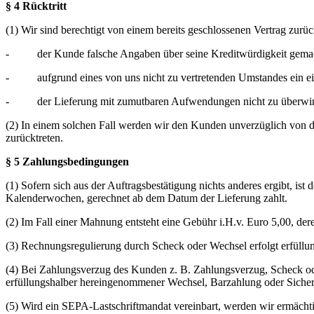
§ 4 Rücktritt
(1) Wir sind berechtigt von einem bereits geschlossenen Vertrag zurü
- der Kunde falsche Angaben über seine Kreditwürdigkeit gemac
- aufgrund eines von uns nicht zu vertretenden Umstandes ein eig
- der Lieferung mit zumutbaren Aufwendungen nicht zu überwind
(2) In einem solchen Fall werden wir den Kunden unverzüglich von d
zurücktreten.
§ 5 Zahlungsbedingungen
(1) Sofern sich aus der Auftragsbestätigung nichts anderes ergibt, is
Kalenderwochen, gerechnet ab dem Datum der Lieferung zahlt.
(2) Im Fall einer Mahnung entsteht eine Gebühr i.H.v. Euro 5,00, dere
(3) Rechnungsregulierung durch Scheck oder Wechsel erfolgt erfüllu
(4) Bei Zahlungsverzug des Kunden z. B. Zahlungsverzug, Scheck oder
erfüllungshalber hereingenommener Wechsel, Barzahlung oder Sicherhei
(5) Wird ein SEPA-Lastschriftmandat vereinbart, werden wir ermächti