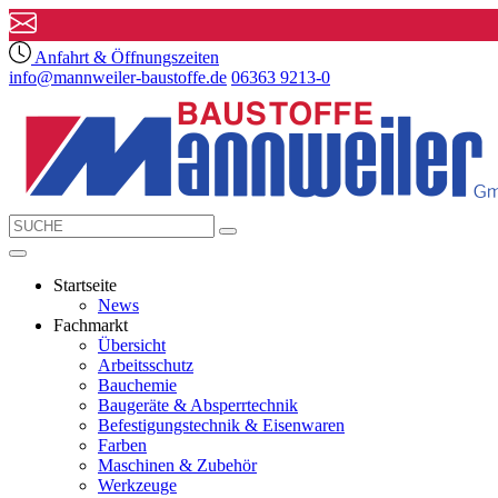
Anfahrt & Öffnungszeiten
info@mannweiler-baustoffe.de
06363 9213-0
Startseite
News
Fachmarkt
Übersicht
Arbeitsschutz
Bauchemie
Baugeräte & Absperrtechnik
Befestigungstechnik & Eisenwaren
Farben
Maschinen & Zubehör
Werkzeuge