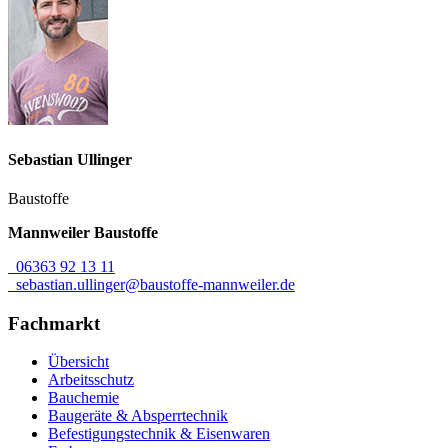
Sebastian
Ullinger
Baustoffe
Mannweiler Baustoffe
06363 92 13 11
sebastian.ullinger@baustoffe-mannweiler.de
Fachmarkt
Übersicht
Arbeitsschutz
Bauchemie
Baugeräte & Absperrtechnik
Befestigungstechnik & Eisenwaren