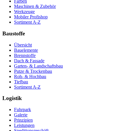
Farben
Maschinen & Zubehör
Werkzeuge
Mobiler Profishop
Sortiment A-Z
Baustoffe
Übersicht
Bauelemente
Brennstoffe
Dach & Fassade
Garten- & Landschaftsbau
Putze & Trockenbau
Roh- & Hochbau
Tiefbau
Sortiment A-Z
Logistik
Fuhrpark
Galerie
Prinzipien
Leistungen
Speditionsgeschäft