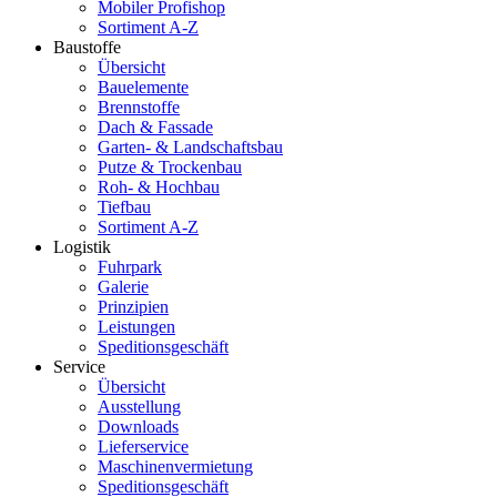
Mobiler Profishop
Sortiment A-Z
Baustoffe
Übersicht
Bauelemente
Brennstoffe
Dach & Fassade
Garten- & Landschaftsbau
Putze & Trockenbau
Roh- & Hochbau
Tiefbau
Sortiment A-Z
Logistik
Fuhrpark
Galerie
Prinzipien
Leistungen
Speditionsgeschäft
Service
Übersicht
Ausstellung
Downloads
Lieferservice
Maschinenvermietung
Speditionsgeschäft