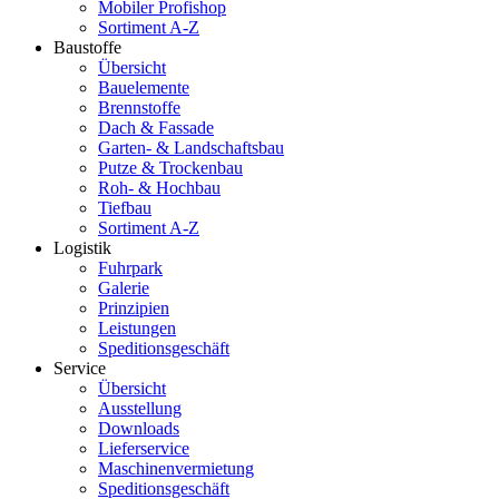
Mobiler Profishop
Sortiment A-Z
Baustoffe
Übersicht
Bauelemente
Brennstoffe
Dach & Fassade
Garten- & Landschaftsbau
Putze & Trockenbau
Roh- & Hochbau
Tiefbau
Sortiment A-Z
Logistik
Fuhrpark
Galerie
Prinzipien
Leistungen
Speditionsgeschäft
Service
Übersicht
Ausstellung
Downloads
Lieferservice
Maschinenvermietung
Speditionsgeschäft