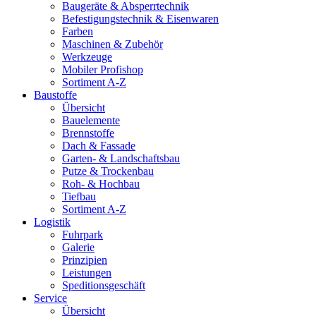
Baugeräte & Absperrtechnik
Befestigungstechnik & Eisenwaren
Farben
Maschinen & Zubehör
Werkzeuge
Mobiler Profishop
Sortiment A-Z
Baustoffe
Übersicht
Bauelemente
Brennstoffe
Dach & Fassade
Garten- & Landschaftsbau
Putze & Trockenbau
Roh- & Hochbau
Tiefbau
Sortiment A-Z
Logistik
Fuhrpark
Galerie
Prinzipien
Leistungen
Speditionsgeschäft
Service
Übersicht