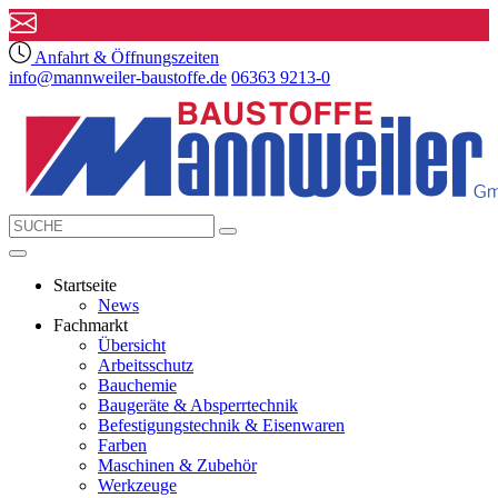
Anfahrt & Öffnungszeiten
info@mannweiler-baustoffe.de
06363 9213-0
Startseite
News
Fachmarkt
Übersicht
Arbeitsschutz
Bauchemie
Baugeräte & Absperrtechnik
Befestigungstechnik & Eisenwaren
Farben
Maschinen & Zubehör
Werkzeuge