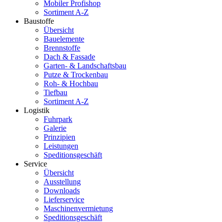
Mobiler Profishop
Sortiment A-Z
Baustoffe
Übersicht
Bauelemente
Brennstoffe
Dach & Fassade
Garten- & Landschaftsbau
Putze & Trockenbau
Roh- & Hochbau
Tiefbau
Sortiment A-Z
Logistik
Fuhrpark
Galerie
Prinzipien
Leistungen
Speditionsgeschäft
Service
Übersicht
Ausstellung
Downloads
Lieferservice
Maschinenvermietung
Speditionsgeschäft