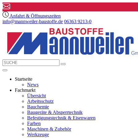
Anfahrt & Öffnungszeiten
info@mannweiler-baustoffe.de
06363 9213-0
Startseite
News
Fachmarkt
Übersicht
Arbeitsschutz
Bauchemie
Baugeräte & Absperrtechnik
Befestigungstechnik & Eisenwaren
Farben
Maschinen & Zubehör
Werkzeuge